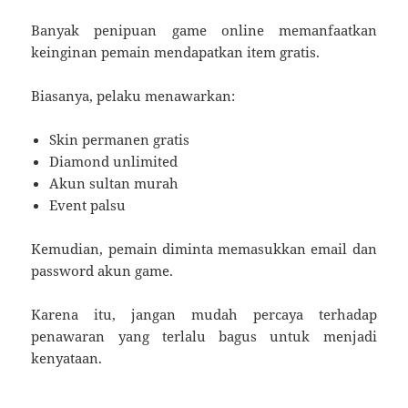
Banyak penipuan game online memanfaatkan
keinginan pemain mendapatkan item gratis.
Biasanya, pelaku menawarkan:
Skin permanen gratis
Diamond unlimited
Akun sultan murah
Event palsu
Kemudian, pemain diminta memasukkan email dan
password akun game.
Karena itu, jangan mudah percaya terhadap
penawaran yang terlalu bagus untuk menjadi
kenyataan.