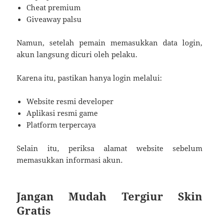
Cheat premium
Giveaway palsu
Namun, setelah pemain memasukkan data login,
akun langsung dicuri oleh pelaku.
Karena itu, pastikan hanya login melalui:
Website resmi developer
Aplikasi resmi game
Platform terpercaya
Selain itu, periksa alamat website sebelum
memasukkan informasi akun.
Jangan Mudah Tergiur Skin
Gratis