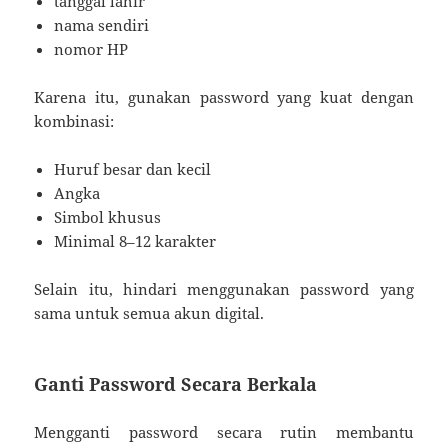
tanggal lahir
nama sendiri
nomor HP
Karena itu, gunakan password yang kuat dengan
kombinasi:
Huruf besar dan kecil
Angka
Simbol khusus
Minimal 8–12 karakter
Selain itu, hindari menggunakan password yang
sama untuk semua akun digital.
Ganti Password Secara Berkala
Mengganti password secara rutin membantu