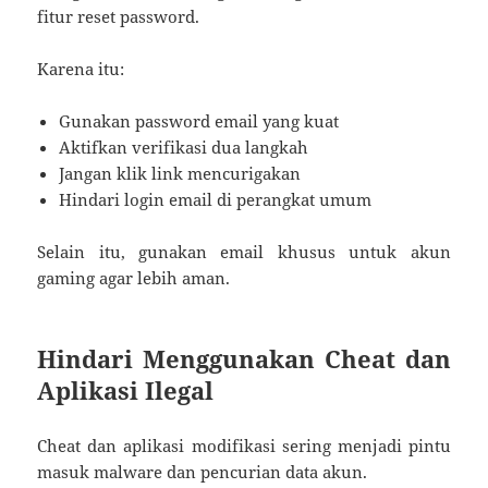
fitur reset password.
Karena itu:
Gunakan password email yang kuat
Aktifkan verifikasi dua langkah
Jangan klik link mencurigakan
Hindari login email di perangkat umum
Selain itu, gunakan email khusus untuk akun
gaming agar lebih aman.
Hindari Menggunakan Cheat dan
Aplikasi Ilegal
Cheat dan aplikasi modifikasi sering menjadi pintu
masuk malware dan pencurian data akun.