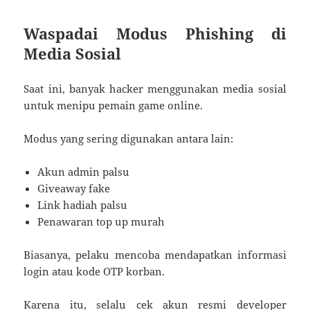
Waspadai Modus Phishing di
Media Sosial
Saat ini, banyak hacker menggunakan media sosial
untuk menipu pemain game online.
Modus yang sering digunakan antara lain:
Akun admin palsu
Giveaway fake
Link hadiah palsu
Penawaran top up murah
Biasanya, pelaku mencoba mendapatkan informasi
login atau kode OTP korban.
Karena itu, selalu cek akun resmi developer