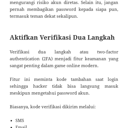
mengurangi risiko akun diretas. Selain itu, jangan
pernah membagikan password kepada siapa pun,
termasuk teman dekat sekalipun.
Aktifkan Verifikasi Dua Langkah
Verifikasi dua langkah atau two-factor
authentication (2FA) menjadi fitur keamanan yang
sangat penting dalam game online modern.
Fitur ini meminta kode tambahan saat login
sehingga hacker tidak bisa langsung masuk
meskipun mengetahui password akun.
Biasanya, kode verifikasi dikirim melalui:
SMS
Email