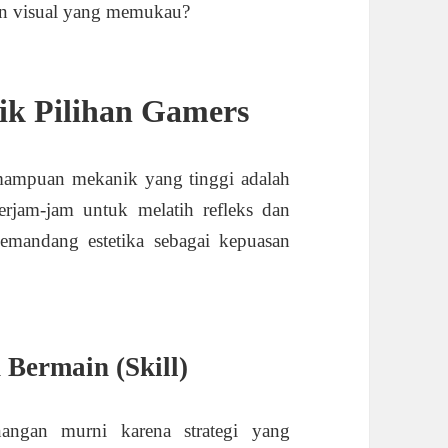
gan visual yang memukau?
ik Pilihan Gamers
emampuan mekanik yang tinggi adalah
rjam-jam untuk melatih refleks dan
memandang estetika sebagai kepuasan
Bermain (Skill)
ngan murni karena strategi yang