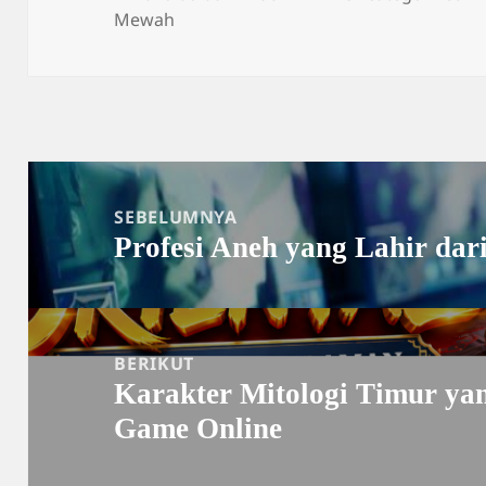
pada
Mewah
Navigasi
pos
SEBELUMNYA
Profesi Aneh yang Lahir dar
Pos
sebelumnya:
BERIKUT
Karakter Mitologi Timur ya
Pos
Game Online
berikutnya: