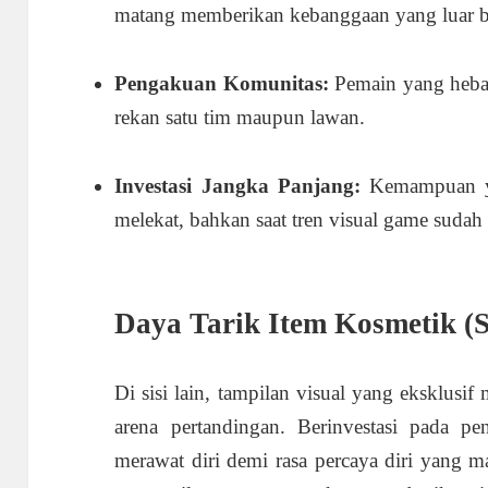
matang memberikan kebanggaan yang luar b
Pengakuan Komunitas:
Pemain yang hebat
rekan satu tim maupun lawan.
Investasi Jangka Panjang:
Kemampuan ya
melekat, bahkan saat tren visual game sudah
Daya Tarik Item Kosmetik (S
Di sisi lain, tampilan visual yang eksklusif
arena pertandingan. Berinvestasi pada pe
merawat diri demi rasa percaya diri yang m