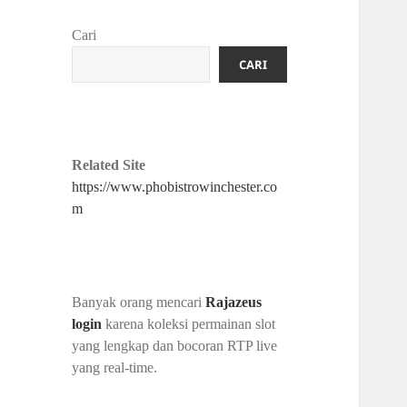
Cari
CARI
Related Site
https://www.phobistrowinchester.co
m
Banyak orang mencari
Rajazeus
login
karena koleksi permainan slot
yang lengkap dan bocoran RTP live
yang real-time.