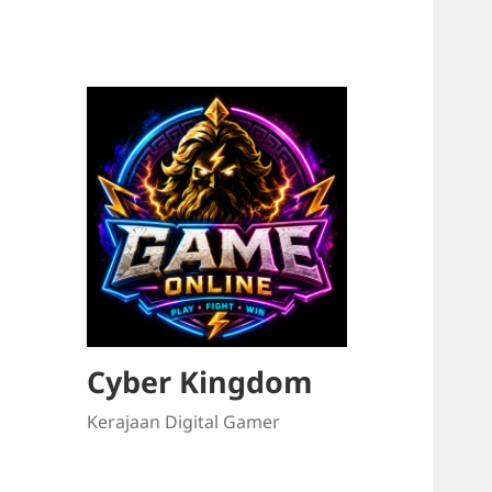
Cyber Kingdom
Kerajaan Digital Gamer